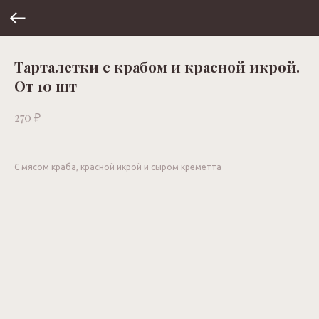
Тарталетки с крабом и красной икрой.
От 10 шт
₽
270
С мясом краба, красной икрой и сыром креметта