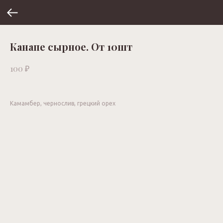
Канапе сырное. От 10шт
₽
100
Камамбер, чернослив, грецкий орех