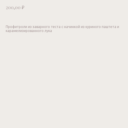
₽
200,00
Профитроли из заварного теста с начинкой из куриного паштета и
карамелизированного лука