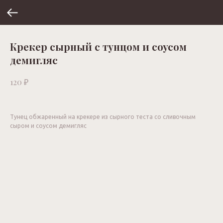
Крекер сырный с тунцом и соусом
демигляс
₽
120
Тунец обжаренный на крекере из сырного теста со сливочным
сыром и соусом демигляс