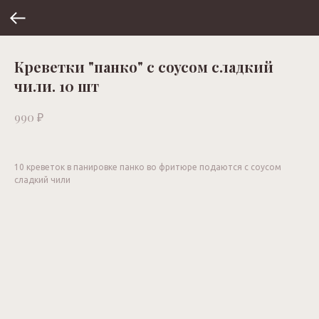
Креветки "панко" с соусом сладкий
чили. 10 шт
₽
990
10 креветок в панировке панко во фритюре подаются с соусом
сладкий чили