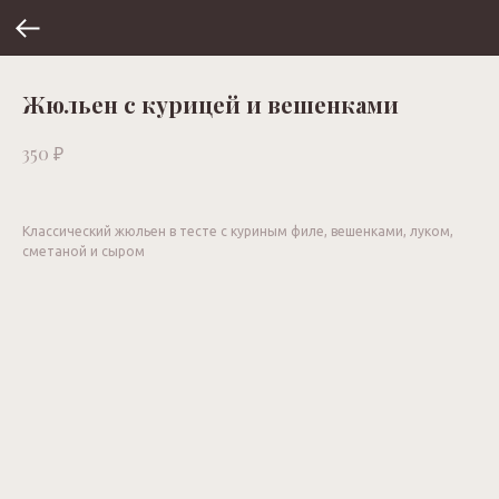
Жюльен с курицей и вешенками
₽
350
Классический жюльен в тесте с куриным филе, вешенками, луком,
сметаной и сыром