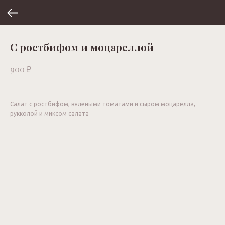
С ростбифом и моцареллой
₽
900
Салат с ростбифом, вялеными томатами и сыром моцарелла,
рукколой и миксом салата